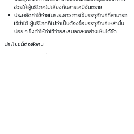
ช่วยให้ผู้บริโภคไม่เสี่ยงกับสารเคมีอันตราย
ประหยัดค่าใช้จ่ายในระยะยาว การใช้บรรจุภัณฑ์ที่สามารถ
ใช้ซ้ำได้ ผู้บริโภคก็ไม่จำเป็นต้องซื้อบรรจุภัณฑ์เหล่านั้น
บ่อย ๆ ซึ่งทำให้ค่าใช้จ่ายสะสมลดลงอย่างเห็นได้ชัด
ประโยชน์ต่อสังคม
ธุรกิจปรับตัว เมื่อผู้บริโภคสนับสนุนบรรจุภัณฑ์หรือ
แบรนด์ที่มุ่งมั่นการเป็นมิตรกับสิ่งแวดล้อมมากขึ้น ผู้
ผลิต ผู้ประกอบการ นักธุรกิจ ก็จะเริ่มลงทุนด้านความ
ยั่งยืนเพื่อพัฒนาการผลิตและบรรจุภัณฑ์ที่เป็นมิตรต่อ
สิ่งแวดล้อมกันมากขึ้น เกิดผลดีต่อเศรษฐกิจและ
อุตสาหกรรมไทย
ประโยชน์ต่อสิ่งแวดล้อม
ลดมลพิษต่อสิ่งแวดล้อม หากเลือกบรรจุภัณฑ์ที่มั่นใจว่า
จะส่งผลกระทบต่อสิ่งแวดล้อมน้อยที่สุด ก็จะลดสารเคมี