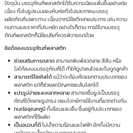
ปัจจุบัน บรรจุภัณฑ์พลาสติกได้รับความนิยมเพิ่มขึ้นอย่างต่อ
เนื่อง ทั้งในรูปแบบของหีบห่อทั่วไปและภาชนะบรรจุ
ผลิตภัณฑ์เฉพาะทาง เนื่องจากมีข้อดีหลายประการ เช่น ความ
ทนทานและราคาที่ประหยัด อย่างไรก็ตาม การใช้งานบรรจุ
ภัณฑ์พลาสติกก็มีข้อเสียที่ควรพิจารณาด้วย
ข้อดีของบรรจุภัณฑ์พลาสติก
ช่วยเสริมการตลาด
สามารถพิมพ์ลวดลาย สีสัน หรือ
โลโก้ลงบนบรรจุภัณฑ์ได้ ทำให้ดูน่าสนใจและดึงดูดลูกค้า
สามารถรีไซเคิลได้
แม้ว่าจะต้องคัดแยกตามประเภทของ
พลาสติก แต่ก็ช่วยลดปัญหาขยะล้นโลกได้
แปรรูปง่ายและหลากหลาย
สามารถขึ้นรูปเป็นบรรจุ
ภัณฑ์ได้หลายรูปทรง ตอบโจทย์การใช้งานที่แตกต่างกัน
ทนต่ออุณหภูมิ
ทั้งร้อนและเย็น ขึ้นอยู่กับประเภทของ
พลาสติกที่ใช้ผลิต
เป็นฉนวนที่ดี
ไม่นำความร้อนและไฟฟ้า อีกทั้งมีความ
เหนียวและน้ำหนักเบา พกพาสะดวก