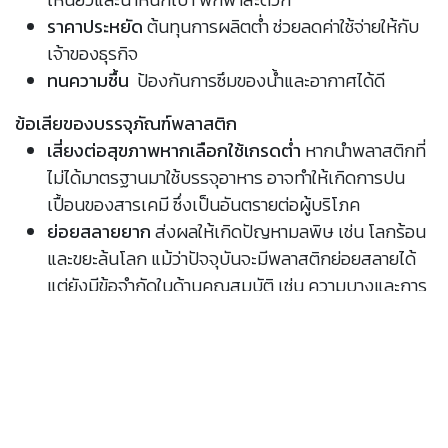
ราคาประหยัด
ต้นทุนการผลิตต่ำ ช่วยลดค่าใช้จ่ายให้กับ
เจ้าของธุรกิจ
ทนความชื้น
ป้องกันการซึมของน้ำและอากาศได้ดี
ข้อเสียของบรรจุภัณฑ์พลาสติก
เสี่ยงต่อสุขภาพหากเลือกใช้เกรดต่ำ
หากนำพลาสติกที่
ไม่ได้มาตรฐานมาใช้บรรจุอาหาร อาจทำให้เกิดการปน
เปื้อนของสารเคมี ซึ่งเป็นอันตรายต่อผู้บริโภค
ย่อยสลายยาก
ส่งผลให้เกิดปัญหามลพิษ เช่น โลกร้อน
และขยะล้นโลก แม้ว่าปัจจุบันจะมีพลาสติกย่อยสลายได้
แต่ยังมีข้อจำกัดในด้านคุณสมบัติ เช่น ความบางและการ
กันความชื้นที่ลดลง
ต้องใช้กระบวนการกำจัดเฉพาะทาง
ขยะพลาสติกบาง
ประเภทไม่สามารถย่อยสลายตามธรรมชาติได้ ต้องใช้
กระบวนการรีไซเคิลหรือกำจัดที่เหมาะสม
แม้ว่าบรรจุภัณฑ์พลาสติกจะมีข้อดีหลายด้าน ทั้งในแง่ของ