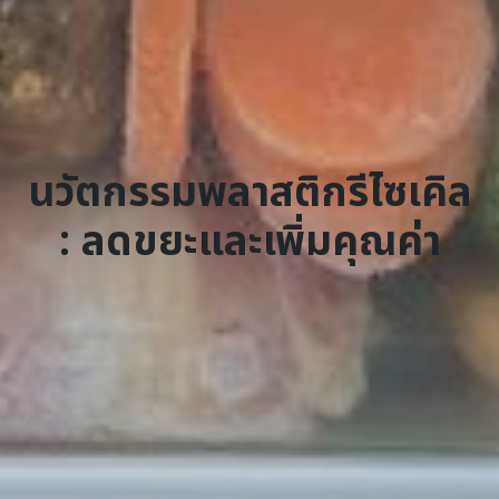
นวัตกรรมพลาสติกรีไซเคิล
: ลดขยะและเพิ่มคุณค่า