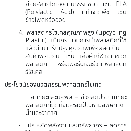
ย่อยสลายได้เองตามธรรมชาติ เช่น
PLA
(Polylactic Acid)
ที่ทำจากพืช เช่น
ข้าวโพดหรืออ้อย
4.
พลาสติกรีไซเคิลคุณภาพสูง
(upcycling
Plastic)
เป็นกระบวนการนำพลาสติกที่ใช้
แล้วนำมาปรับปรุงคุณภาพเพื่อผลิตเป็น
สินค้าพรีเมี่ยม เช่น เสื้อผ้ากีฬาจากขวด
พลาสติก หรือเฟอร์นิเจอร์จากพลาสติก
รีไซเคิล
ประโยชน์ของนวัตกรรมพลาสติกรีไซเคิล
ลดขยะและมลพิษ – ช่วยลดปริมาณขยะ
·
พลาสติกที่ถูกทิ้งและลดปัญหามลพิษทาง
น้ำและอากาศ
ประหยัดพลังงานและทรัพยากร – ลดการ
·