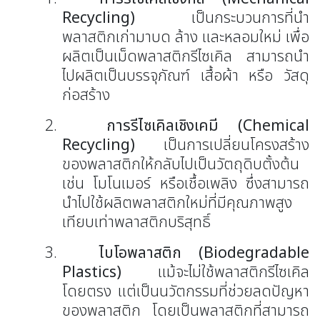
Recycling)
เป็นกระบวนการที่นำ
พลาสติกเก่ามาบด ล้าง และหลอมใหม่ เพื่อ
ผลิตเป็นเม็ดพลาสติกรีไซเคิล สามารถนำ
ไปผลิตเป็นบรรจุภัณฑ์ เสื้อผ้า หรือ วัสดุ
ก่อสร้าง
2.
การรีไซเคิลเชิงเคมี (
Chemical
Recycling)
เป็นการเปลี่ยนโครงสร้าง
ของพลาสติกให้กลับไปเป็นวัตถุดิบตั้งต้น
เช่น โมโนเมอร์ หรือเชื้อเพลิง ซึ่งสามารถ
นำไปใช้ผลิตพลาสติกใหม่ที่มีคุณภาพสูง
เทียบเท่าพลาสติกบริสุทธิ์
3.
ไบโอพลาสติก
(Biodegradable
Plastics)
แม้จะไม่ใช้พลาสติกรีไซเคิล
โดยตรง แต่เป็นนวัตกรรมที่ช่วยลดปัญหา
ของพลาสติก โดยเป็นพลาสติกที่สามารถ