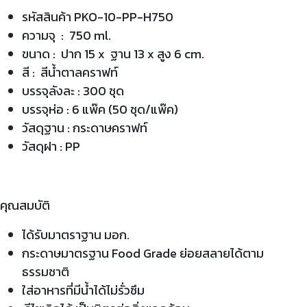
รหัสสินค้า PKO-10-PP-H750
ความจุ : 750 ml.
ขนาด : ปาก 15 x ฐาน 13 x สูง 6 cm.
สี : สีน้ำตาลคราฟท์
บรรจุลังละ : 300 ชุด
บรรจุห่อ : 6 แพ๊ค (50 ชุด/แพ๊ค)
วัสดุฐาน : กระดาษคราฟท์
วัสดุฝา : PP
คุณสมบัติ
ได้รับมาตราฐาน มอก.
กระดาษมาตรฐาน Food Grade ย่อยสลายได้ตาม
ธรรมชาติ
ใส่อาหารที่มีน้ำได้ไม่รั่วซึม