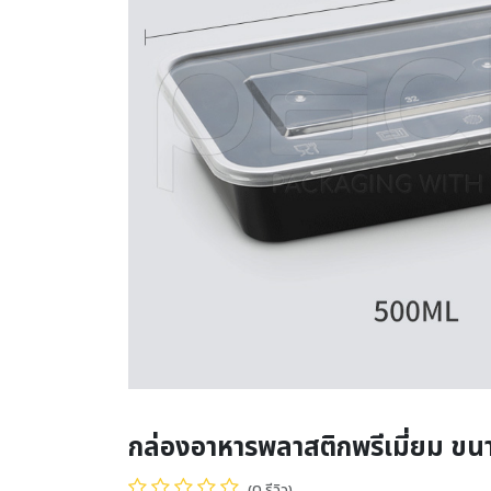
กล่องอาหารพลาสติกพรีเมี่ยม ขน
(0 รีวิว)