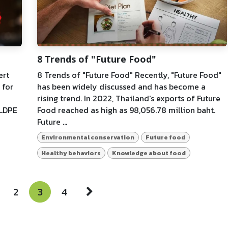
8 Trends of "Future Food"
ert
8 Trends of "Future Food" Recently, "Future Food"
 for
has been widely discussed and has become a
rising trend. In 2022, Thailand's exports of Future
 LDPE
Food reached as high as 98,056.78 million baht.
Future ...
Environmental conservation
Future food
Healthy behaviors
Knowledge about food
2
3
4