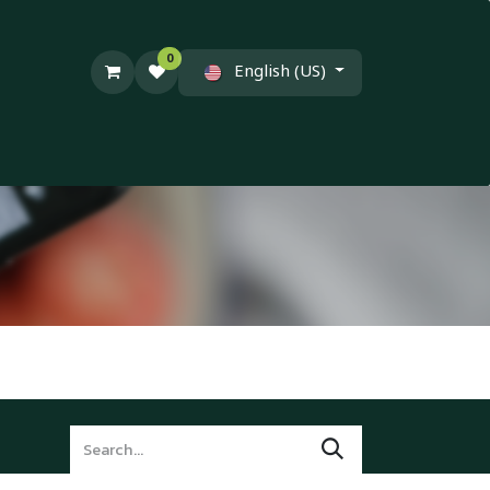
0
English (US)