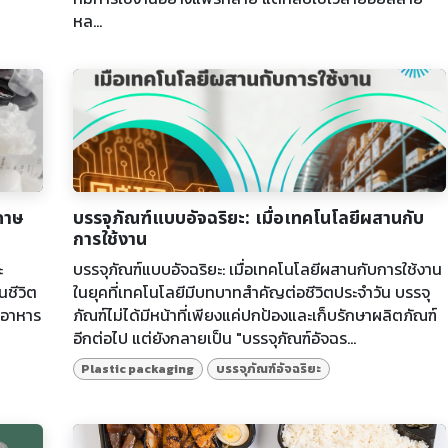
หล...
ดาษ
บรรจุภัณฑ์แบบอัจฉริยะ: เมื่อเทคโนโลยีผสานกับ
การใช้งาน
ะ
บรรจุภัณฑ์แบบอัจฉริยะ: เมื่อเทคโนโลยีผสานกับการใช้งาน
นชีวิต
ในยุคที่เทคโนโลยีมีบทบาทสำคัญต่อชีวิตประจำวัน บรรจุ
มอาหาร
ภัณฑ์ไม่ได้มีหน้าที่เพียงแค่ปกป้องและเก็บรักษาผลิตภัณฑ์
อีกต่อไป แต่ยังกลายเป็น "บรรจุภัณฑ์อัจฉร...
Plastic packaging
บรรจุภัณฑ์อัจฉริยะ