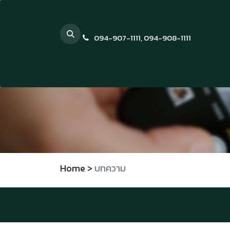
Skip to Content
094-907-1111
,
094-908-1111
Home
>
บทความ