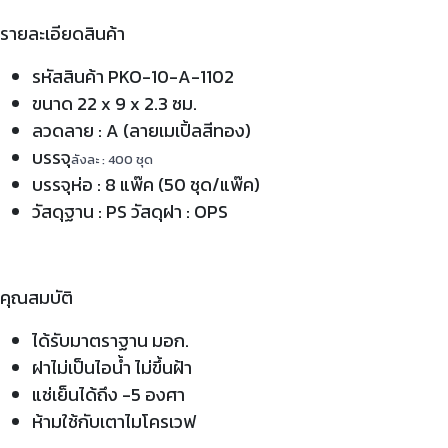
รายละเอียดสินค้า
รหัสสินค้า PKO-10-A-1102
ขนาด 22 x 9 x 2.3 ซม.
ลวดลาย : A (ลายเมเปิ้ลสีทอง)
บรรจุ
ลังละ : 400 ชุด
บรรจุห่อ : 8 แพ๊ค (50 ชุด/แพ๊ค)
วัสดุฐาน : PS วัสดุฝา : OPS
คุณสมบัติ
ได้รับมาตราฐาน มอก.
ฝาไม่เป็นไอน้ำ ไม่ขึ้นฝ้า
แช่เย็นได้ถึง -5 องศา
ห้ามใช้กับเตาไมโครเวฟ