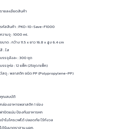
รายละเอียดสินค้า
รหัสสินค้า : PKO-10-Save-F1000
ความจุ : 1000 ml.
ขนาด : กว้าง 11.5 x ยาว 16.8 x สูง 6.4 cm
สี : ใส
บรรจุลังละ : 300 ชุด
บรรจุห่อ : 12 แพ็ค (25ชุด/แพ็ค)
วัสดุ : พลาสติก ชนิด PP (Polypropylene-PP)
คุณสมบัติ
กล่องอาหารพลาสติก 1 ช่อง
ฝาปิดแน่น ป้องกันอาหารหก
เข้าไมโครเวฟได้ ปลอดภัย ไร้กังวล
ได้รับมาตราฐาน มอก.