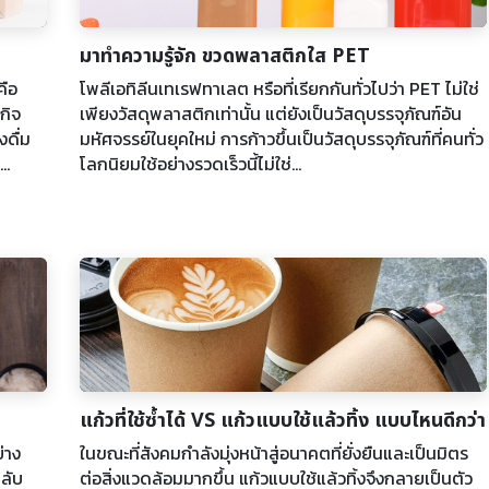
มาทำความรู้จัก ขวดพลาสติกใส PET
คือ
โพลีเอทิลีนเทเรฟทาเลต หรือที่เรียกกันทั่วไปว่า PET ไม่ใช่
กิจ
เพียงวัสดุพลาสติกเท่านั้น แต่ยังเป็นวัสดุบรรจุภัณฑ์อัน
งดื่ม
มหัศจรรย์ในยุคใหม่ การก้าวขึ้นเป็นวัสดุบรรจุภัณฑ์ที่คนทั่ว
..
โลกนิยมใช้อย่างรวดเร็วนี้ไม่ใช่...
แก้วที่ใช้ซ้ำได้ VS แก้วแบบใช้แล้วทิ้ง แบบไหนดีกว่า
่าง
ในขณะที่สังคมกำลังมุ่งหน้าสู่อนาคตที่ยั่งยืนและเป็นมิตร
กลับ
ต่อสิ่งแวดล้อมมากขึ้น แก้วแบบใช้แล้วทิ้งจึงกลายเป็นตัว