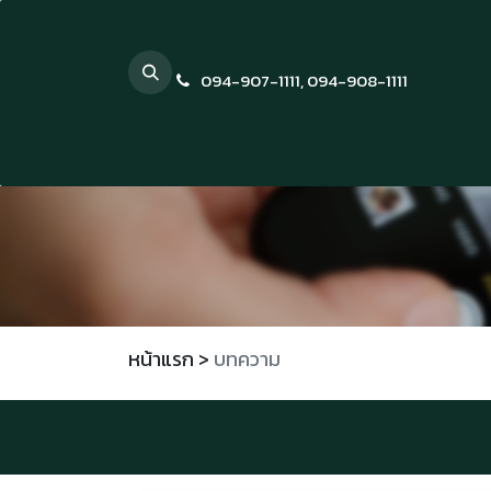
Skip to Content
094-907-1111
,
094-908-1111
หน้าแรก
>
บทความ